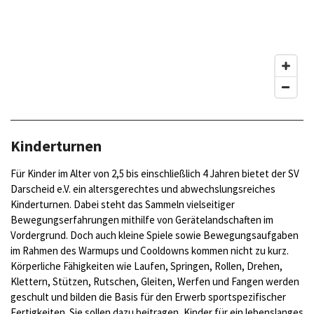
Kinderturnen
Für
Kinder im Alter von 2,5
bis einschließlich
4 Jahren bietet der SV
Darscheid e.V.
ein altersgerechtes und abwechslungsreiches
Kinderturnen. Dabei
steht das Sammeln vielseitiger
Bewegungserfahrung
en
mithilfe von
Geräte
landschaften
im
Vordergrund
. Doch auch kleine Spiele sowie Bewegungsaufgaben
im Rahmen des Warmup
s
und
Cooldown
s
kommen nicht zu kurz.
Körperliche
Fähigkeiten
wie
Laufen, Springen,
Rollen,
Drehen,
Klettern,
Stützen,
Rutschen, Gleiten, Werfen und Fangen
werden
geschult
und bilden die Basis für den Erwerb sportspezifischer
Fertigkeiten. Sie sollen dazu beitragen, Kinder für ein lebenslanges