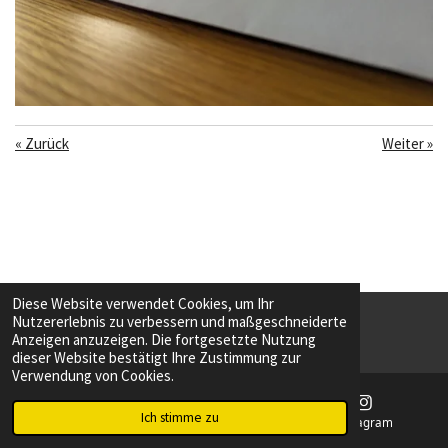
«
Zurück
Weiter
»
Diese Website verwendet Cookies, um Ihr
Nutzererlebnis zu verbessern und maßgeschneiderte
© 2023 - 2026 SV Darscheid
Anzeigen anzuzeigen. Die fortgesetzte Nutzung
dieser Website bestätigt Ihre Zustimmung zur
Verwendung von Cookies.
Ich stimme zu
E-Mail
Karte
Instagram